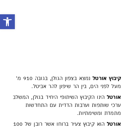
פתח
קיבוץ אורטל קולט
משפחות
איכות חיים. חיי קהילה.
אורטל. אנשים זה בטבע שלנו.
קיבוץ אורטל
נמצא בצפון הגולן, בגובה 910 מ'
מעל לפני הים, בין הר שיפון להר אביטל.
אורטל
הינו הקיבוץ השיתופי היחיד בגולן, המשלב
ערכי שותפות וערבות הדדית עם התחדשות
מתמדת ומשימתיות.
אורטל
הוא קיבוץ צעיר ברוחו אשר רובן של 100