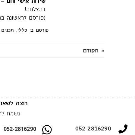
שירות אישי וחם – 
בהצלחה!
(פורסם לראשונה בנובמב
פורסם ב:
,
כללי
תכנים 
« הקודם
רוצה לשאול
נשמח להצ
052-2816290
052-2816290