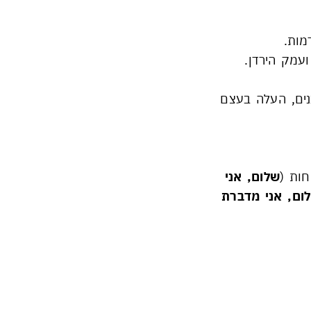
מות.
עמק הירדן.
נים, העלה בעצם
חות (
שלום, אני
ום, אני מדברת